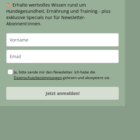
Erhalte wertvolles Wissen rund um
Hundegesundheit, Ernährung und Training - plus
exklusive Specials nur für Newsletter-
Abonnent:innen.
Ja, bitte sende mir den Newsletter. Ich habe die
Datenschutzbestimmungen
gelesen und akzeptiere sie.
Jetzt anmelden!