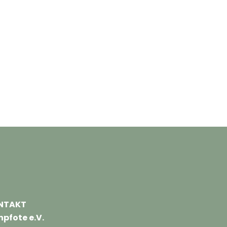
NTAKT
npfote e.V.