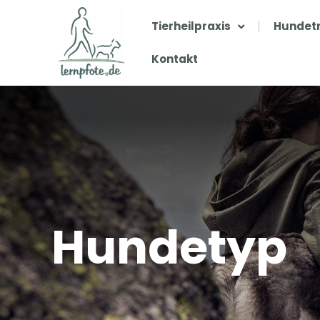
Zum
Inhalt
Tierheilpraxis
Hundetr
springen
Kontakt
Hundetyp