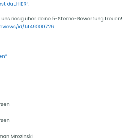
t du „HIER“.
ir uns riesig über deine 5-Sterne-Bewertung freuen!
reviews/id/1449000726
en*
rsen
rsen
man Mrozinski