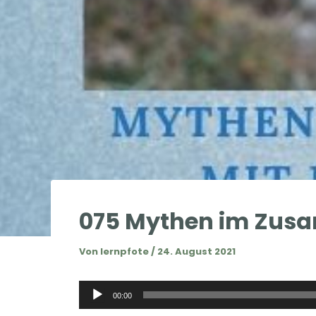
075 Mythen im Zusa
Von
lernpfote
/
24. August 2021
Audio-
00:00
Player