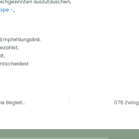
ichgesinnten auszutauschen,
ppe -„
n Empfehlungslink.
ezahlst,
t,
entscheidest.
Demenz beim Hund – Symptome, therapeutische Begleitung und Tipps
076 Zwing