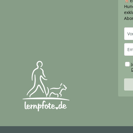
E
Hund
exkl
Abo
J