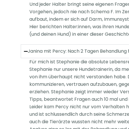
Und jeder Halter bringt seine eigenen Frag
Vorgehen, jedoch nie
nach Schema F.
Im Zen
aufbaut, indem er sich auf Darm, Immunsy
Hier berichten Halter:innen, was ihren Hunde
(und deinen Hund) in einer dieser Geschicht
Janina mit Percy: Nach 2 Tagen Behandlung 
Für mich ist Stephanie die absolute Lebensre
Stephanie nur unsere Hundetrainerin, da m
von ihm überhaupt nicht verstanden habe. Da
kommunizieren, vertrauen aufzubauen, gegen
erziehen. Stephanie zeigt immer wieder Ver
Tipps, beantwortet Fragen auch 10 mal und i
Leider kam Percy nicht nur vom Verhalten he
und ist schlussendlich durch seine Schmerze
auch die Tierärzte wussten nicht mehr weite