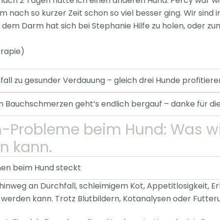
 nach 2 Tagen hatte ich einen anderen Hund. Percy war wi
 nach so kurzer Zeit schon so viel besser ging. Wir sin
m Darm hat sich bei Stephanie Hilfe zu holen, oder zumi
rapie)
fall zu gesunder Verdauung – gleich drei Hunde profitie
n Bauchschmerzen geht’s endlich bergauf – danke für die
Probleme beim Hund: Was wirk
en kann.
en beim Hund steckt
hinweg an Durchfall, schleimigem Kot,
Appetitlosigkeit,
t werden kann.
Trotz Blutbildern, Kotanalysen oder Futter