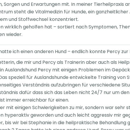
en, Sorgen und Erwartungen mit.
In meiner Tierheilpraxis 
trum steht die Vitalmedizin für Hunde, ein ganzheitlicher
stem und Stoffwechsel
konzentriert.
n wirklich geholfen hat – sortiert nach
Symptomen, Theme
en wieder.
hatte ich einen anderen Hund – endlich konnte Percy zu
tterin, die mir und Percy als Trainerin aber auch als Heil
ein Auslandshund Percy mit einigen Problemen im Gepäck 
s speziell für Auslandshunde entwickelte Training von S
seitiges Verständnis aufzubringen für verschiedene Situ
ständnis dafür dass sich das Leben nicht 24/7 nur um de
st immer erreichbar für einen.
r mit einigen Schwierigkeiten zu mir, sondern war sehr st
n hyperaktiv geworden und auch leicht aggressiv mir geg
r, bis wir bei Stephanie in die heilpraktische Behandlun