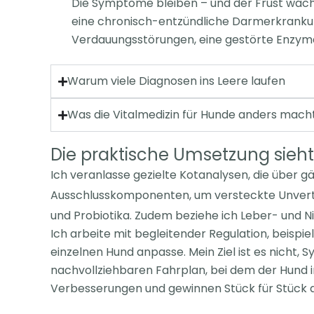
Die Symptome bleiben – und der Frust wäch
eine chronisch-entzündliche Darmerkrankun
Verdauungsstörungen, eine
gestörte Enzyma
Warum viele Diagnosen ins Leere laufen
Was die Vitalmedizin für Hunde anders mach
Die praktische Umsetzung sieht 
Ich veranlasse gezielte Kotanalysen, die über
Ausschlusskomponenten, um
versteckte Unver
und Probiotika.
Zudem beziehe ich Leber- und N
Ich arbeite mit begleitender Regulation, beispi
einzelnen Hund
anpasse.
Mein Ziel ist es nicht
nachvollziehbaren Fahrplan, bei dem der
Hund 
Verbesserungen
und gewinnen Stück für Stück 