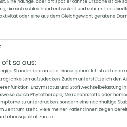
st.
Eine häufige, aber oft spät erkannte Ursache ist die
g, die sich schleichend entwickelt
und sehr unterschiedli
ktivität oder eine aus dem Gleichgewicht geratene Dar
t
oft so aus:
 gängige Standardparameter hinausgehen.
Ich strukturiere 
träglichkeiten aufzudecken.
Zudem unterstütze ich den 
ierenfunktion, Enzymstatus und Stoffwechselbelastung i
elsweise durch Phytotherapie,
Mikronährstoffe oder homöop
, Symptome zu unterdrücken, sondern eine nachhaltige
Stab
im Zentrum steht.
Viele meiner Patient:innen zeigen ber
an Lebensqualität zurück.