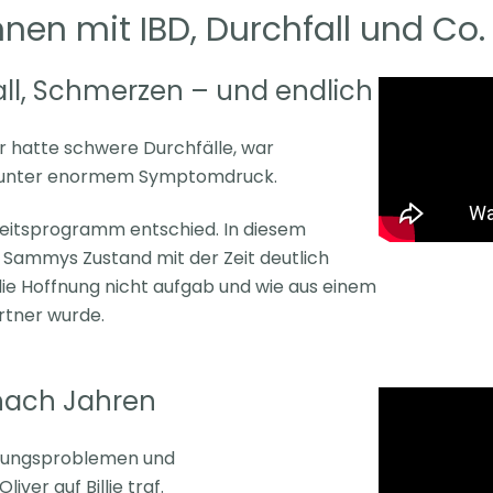
nen mit IBD, Durchfall und Co.
ll, Schmerzen – und endlich
Er hatte schwere Durchfälle, war
tt unter enormem Symptomdruck.
dheitsprogramm entschied.
In diesem
ch Sammys Zustand mit der Zeit
deutlich
 die Hoffnung nicht aufgab und wie
aus einem
rtner wurde.
g nach Jahren
dauungsproblemen und
iver auf Billie traf.