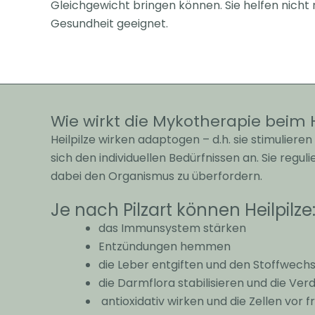
Gleichgewicht bringen können. Sie helfen nicht
Gesundheit geeignet.
Wie wirkt die Mykotherapie beim
Heilpilze wirken adaptogen – d.h. sie stimulier
sich den individuellen Bedürfnissen an. Sie reg
dabei den Organismus zu überfordern.
Je nach Pilzart können Heilpilze
das Immunsystem stärken
Entzündungen hemmen
die Leber entgiften und den Stoffwechs
die Darmflora stabilisieren und die Ve
antioxidativ wirken und die Zellen vor 