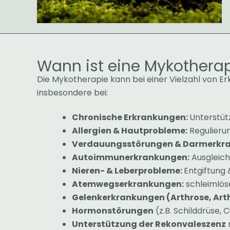
Wann ist eine Mykotherap
Die Mykotherapie kann bei einer Vielzahl von E
insbesondere bei:
Chronische Erkrankungen:
Unterstüt
Allergien & Hautprobleme:
Regulieru
Verdauungsstörungen & Darmerkr
Autoimmunerkrankungen:
Ausgleic
Nieren- & Leberprobleme:
Entgiftung
Atemwegserkrankungen:
schleimlö
Gelenkerkrankungen (Arthrose, Arthr
Hormonstörungen
(z.B. Schilddrüse,
Unterstützung der Rekonvaleszenz