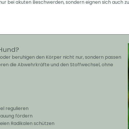
 nur bei akuten Beschwerden, sondern eignen sich auch z
 Hund?
en oder beruhigen den Körper nicht nur, sondern passen
ulieren die Abwehrkräfte und den Stoffwechsel, ohne
:
el regulieren
rdauung fördern
freien Radikalen schützen