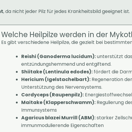
mt
, da nicht jeder Pilz für jedes Krankheitsbild geeignet ist.
Welche Heilpilze werden in der Mykot
Es gibt verschiedene Heilpilze, die gezielt bei bestimm
Reishi (Ganoderma lucidum):
unterstützt da
entzündungshemmend und entgiftend.
Shiitake (Lentinula edodes):
fördert die Dar
Hericium (Igelstachelbart):
Regeneration de
Unterstützung des Nervensystems.
Cordyceps (Raupenpilz):
Energiestoffwechsel,
Maitake (Klapperschwamm):
Regulierung des
Immunsystems
Agaricus blazei Murrill (ABM):
starker Zellschu
immunmodulierende Eigenschaften