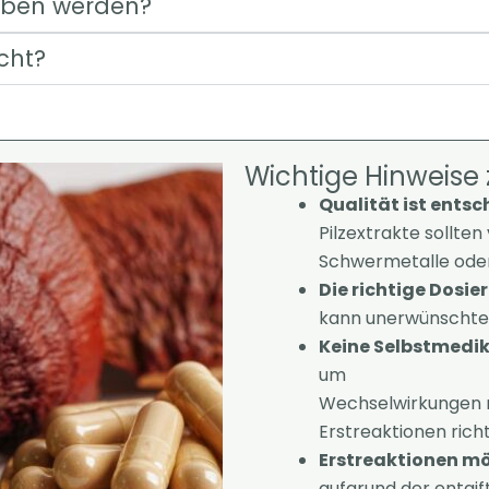
eben werden?
cht?
Wichtige Hinweise
Qualität ist ents
Pilzextrakte sollte
Schwermetalle oder
Die richtige Dosie
kann unerwünschte
Keine Selbstmedik
um
Wechselwirkungen 
Erstreaktionen rich
Erstreaktionen m
aufgrund der entgi