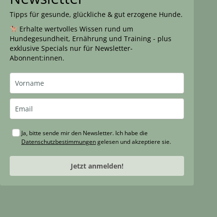
Tipps für gesunde, glückliche & gut erzogene Hunde.
Erhalte wertvolles Wissen rund um
Hundegesundheit, Ernährung und Training - plus
exklusive Specials nur für Newsletter-
Abonnent:innen.
Ja, bitte sende mir den Newsletter. Ich habe die
Datenschutzbestimmungen
gelesen und akzeptiere sie.
Jetzt anmelden!