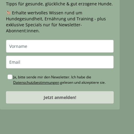
Tipps für gesunde, glückliche & gut erzogene Hunde.
Erhalte wertvolles Wissen rund um
Hundegesundheit, Ernährung und Training - plus
exklusive Specials nur für Newsletter-
Abonnent:innen.
Ja, bitte sende mir den Newsletter. Ich habe die
Datenschutzbestimmungen
gelesen und akzeptiere sie.
Jetzt anmelden!