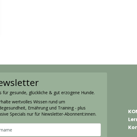
ewsletter
s für gesunde, glückliche & gut erzogene Hunde.
halte wertvolles Wissen rund um
egesundheit, Ernährung und Training - plus
KO
usive Specials nur für Newsletter-Abonnent:innen.
Ler
Kon