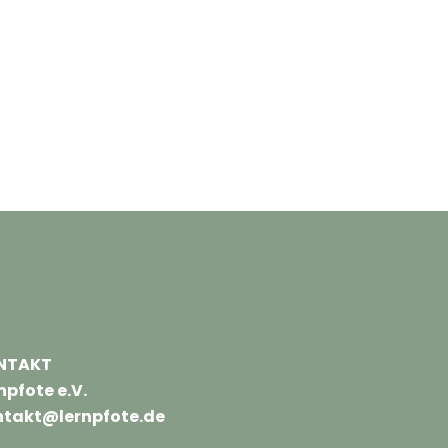
NTAKT
npfote e.V.
takt@lernpfote.de