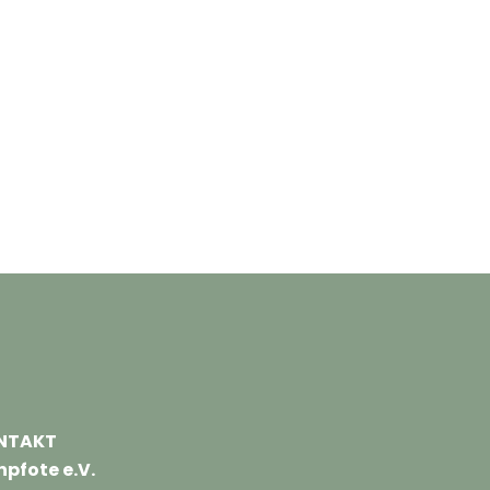
NTAKT
npfote e.V.