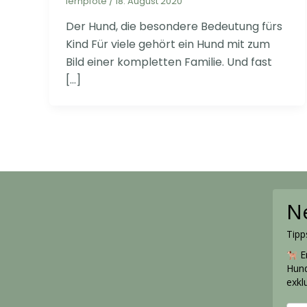
lernpfote
/
18. August 2020
Der Hund, die besondere Bedeutung fürs
Kind Für viele gehört ein Hund mit zum
Bild einer kompletten Familie. Und fast
[…]
N
Tipp
Er
Hund
exkl