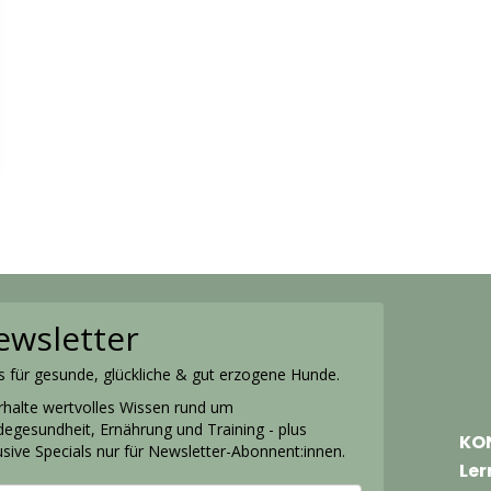
ewsletter
s für gesunde, glückliche & gut erzogene Hunde.
halte wertvolles Wissen rund um
egesundheit, Ernährung und Training - plus
KO
usive Specials nur für Newsletter-Abonnent:innen.
Ler