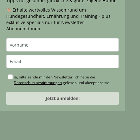
Tipps für gesunde, glückliche & gut erzogene Hunde.
Erhalte wertvolles Wissen rund um
Hundegesundheit, Ernährung und Training - plus
exklusive Specials nur für Newsletter-
Abonnent:innen.
Ja, bitte sende mir den Newsletter. Ich habe die
Datenschutzbestimmungen
gelesen und akzeptiere sie.
Jetzt anmelden!