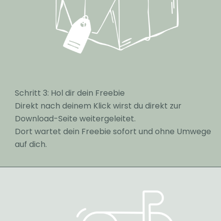
Schritt 3: Hol dir dein Freebie
Direkt nach deinem Klick wirst du direkt zur
Download-Seite weitergeleitet.
Dort wartet dein Freebie sofort und ohne Umwege
auf dich.