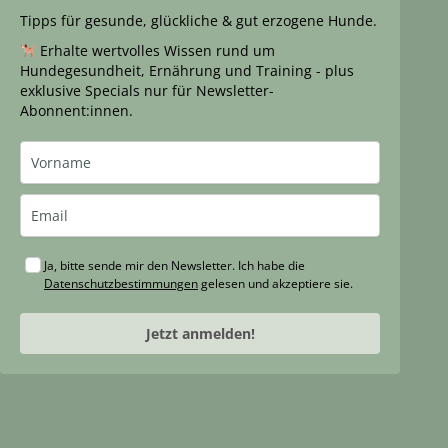
Tipps für gesunde, glückliche & gut erzogene Hunde.
Erhalte wertvolles Wissen rund um
Hundegesundheit, Ernährung und Training - plus
exklusive Specials nur für Newsletter-
Abonnent:innen.
Ja, bitte sende mir den Newsletter. Ich habe die
Datenschutzbestimmungen
gelesen und akzeptiere sie.
Jetzt anmelden!