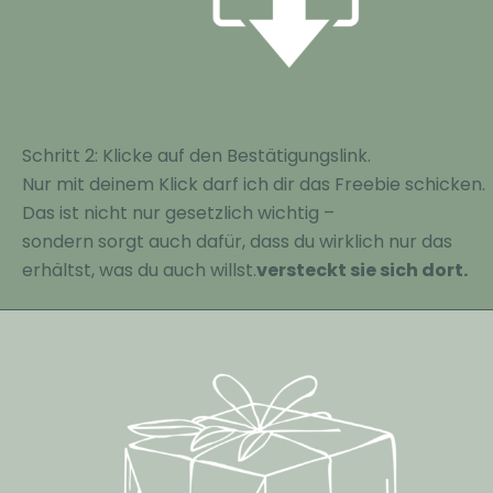
Schritt 2: Klicke auf den Bestätigungslink.
Nur mit deinem Klick darf ich dir das Freebie schicken.
Das ist nicht nur gesetzlich wichtig –
sondern sorgt auch dafür, dass du wirklich nur das
erhältst, was du auch willst.
versteckt sie sich dort.