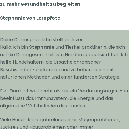
zu mehr Gesundheit zu begleiten.
Stephanie von Lernpfote
Deine Darmspezialistin stellt sich vor ….
Hallo, ich bin
Stephanie
und Tierheilpraktikerin, die sich
auf die Darmgesundheit von Hunden spezialisiert hat. Ich
helfe Hundehaltern, die Ursache chronischer
Beschwerden zu erkennen und zu behandeln – mit
natürlichen Methoden und einer fundierten Strategie.
Der Darm ist weit mehr als nur ein Verdauungsorgan – er
beeinflusst das Immunsystem, die Energie und das
allgemeine Wohlbefinden des Hundes.
Viele Hunde leiden jahrelang unter Magenproblemen,
Juckreiz und Hautproblemen oder immer