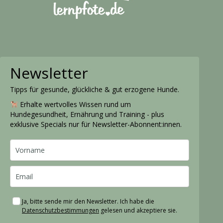
Newsletter
Tipps für gesunde, glückliche & gut erzogene Hunde.
Erhalte wertvolles Wissen rund um
Hundegesundheit, Ernährung und Training - plus
exklusive Specials nur für Newsletter-Abonnent:innen.
Ja, bitte sende mir den Newsletter. Ich habe die
Datenschutzbestimmungen
gelesen und akzeptiere sie.