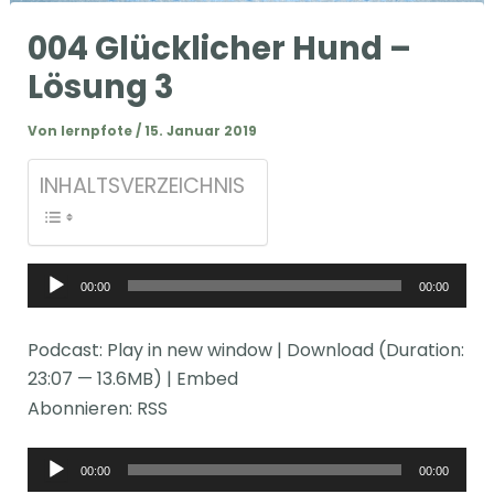
004 Glücklicher Hund –
Lösung 3
Von
lernpfote
/
15. Januar 2019
INHALTSVERZEICHNIS
Audio-
00:00
00:00
Player
Podcast:
Play in new window
|
Download
(Duration:
23:07 — 13.6MB) |
Embed
Abonnieren:
RSS
Audio-
00:00
00:00
Player